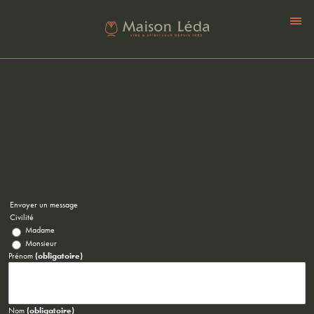
[
] [
] [
] [
]
(contact|=={contact}|oui)
opener
Envoyer un message
Civilité
Madame
Monsieur
Prénom
(obligatoire)
Nom
(obligatoire)