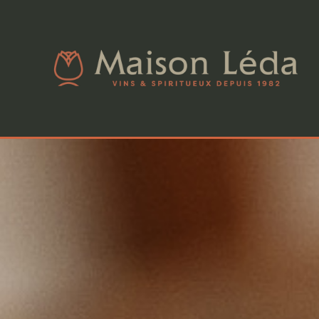
[
] [
] [
] [
]
(|=={contact}|oui)