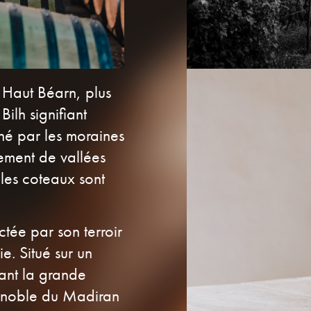
 Haut Béarn, plus
ilh signifiant
né par les moraines
ement de vallées
ples coteaux sont
ctée par son terroir
e. Situé sur un
ant la grande
vignoble du Madiran