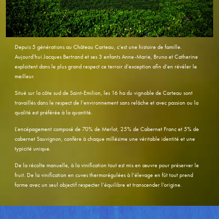
Depuis 5 générations au Château Carteau, c’est une histoire de famille.
Aujourd’hui Jacques Bertrand et ses 3 enfants Anne-Marie, Bruno et Catherine
exploitent dans le plus grand respect ce terroir d’exception afin d’en révéler le
meilleur.
Situé sur la côte sud de Saint-Emilion, les 16 ha du vignoble de Carteau sont
travaillés dans le respect de l’environnement sans relâche et avec passion ou la
qualité est préférée à la quantité.
L’encépagement composé de 70% de Merlot, 25% de Cabernet Franc et 5% de
cabernet Sauvignon, confère à chaque millésime une véritable identité et une
typicité unique.
De la récolte manuelle, à la vinification tout est mis en œuvre pour préserver le
fruit. De la vinification en cuves thermorégulées à l’élevage en fût tout prend
forme avec un seul objectif respecter l’équilibre et transcender l’origine.