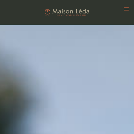
[
] [
] [
] [
]
(|=={contact}|oui)
opener